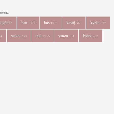
elord).
rdgård
hatt
hus
kavaj
kyrka
5
1379
1811
342
672
staket
träd
vatten
björk
54
730
2516
131
262