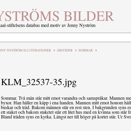
YSTRÖMS BILDER
al-stiftelsens databas med motiv av Jenny Nyström
›
›
›
NNY NYSTRÖM ILLUSTRATIONER
ÅRSTIDER
SOMMAR
KLM_32537-35.jpg
Sommar. Två män står mitt emot varandra och samspråkar. Mannen med 
byxor. Han håller en käpp i ena handen. Mannen mitt emot honom hålle
buskar och träd. Bakom männen står en rest sten. I bakgrunden syns en 
ett staket och bakom staketet står ett litet hus med en kvinna som står
Bland träden syns en kyrka. Längst ner till höger på kortet står. U