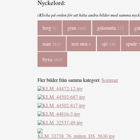
Nyckelord:
(Klicka på orden för att hitta andra bilder med samma nyck
berg
gran
gräsmatta
gä
51
1065
272
man
rest sten
sjö
spade
2825
6
330
byxa
1627
Fler bilder från samma kategori:
Sommar