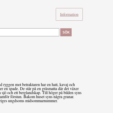
Information
SÖK
ryggen mot betraktaren har en hatt, kavaj och
r en spade. De står på en gräsmatta där det växer
sjö och ett berglandskap. Till höger på bilden syns
 framför förstun. Bakom huset syns några granar.
r Sveriges ungdsoms midsommarnummer.