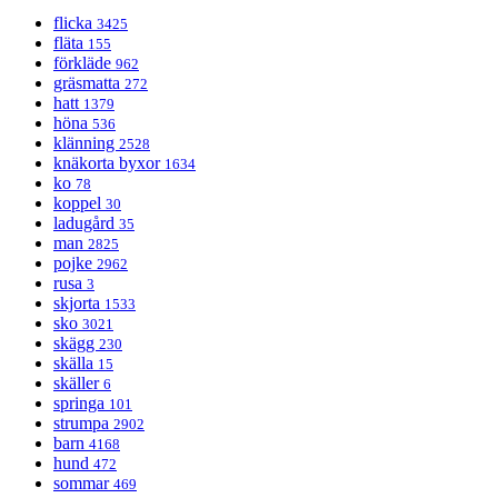
flicka
3425
fläta
155
förkläde
962
gräsmatta
272
hatt
1379
höna
536
klänning
2528
knäkorta byxor
1634
ko
78
koppel
30
ladugård
35
man
2825
pojke
2962
rusa
3
skjorta
1533
sko
3021
skägg
230
skälla
15
skäller
6
springa
101
strumpa
2902
barn
4168
hund
472
sommar
469