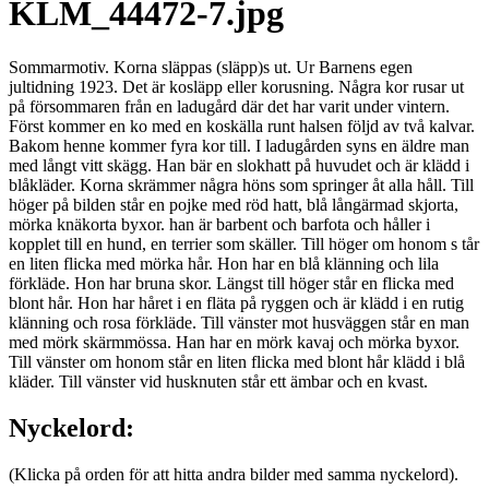
KLM_44472-7.jpg
Sommarmotiv. Korna släppas (släpp)s ut. Ur Barnens egen
jultidning 1923. Det är kosläpp eller korusning. Några kor rusar ut
på försommaren från en ladugård där det har varit under vintern.
Först kommer en ko med en koskälla runt halsen följd av två kalvar.
Bakom henne kommer fyra kor till. I ladugården syns en äldre man
med långt vitt skägg. Han bär en slokhatt på huvudet och är klädd i
blåkläder. Korna skrämmer några höns som springer åt alla håll. Till
höger på bilden står en pojke med röd hatt, blå långärmad skjorta,
mörka knäkorta byxor. han är barbent och barfota och håller i
kopplet till en hund, en terrier som skäller. Till höger om honom s tår
en liten flicka med mörka hår. Hon har en blå klänning och lila
förkläde. Hon har bruna skor. Längst till höger står en flicka med
blont hår. Hon har håret i en fläta på ryggen och är klädd i en rutig
klänning och rosa förkläde. Till vänster mot husväggen står en man
med mörk skärmmössa. Han har en mörk kavaj och mörka byxor.
Till vänster om honom står en liten flicka med blont hår klädd i blå
kläder. Till vänster vid husknuten står ett ämbar och en kvast.
Nyckelord:
(Klicka på orden för att hitta andra bilder med samma nyckelord).