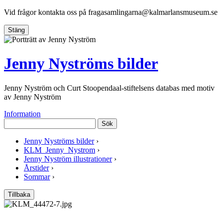
Vid frågor kontakta oss på
fragasamlingarna@kalmarlansmuseum.se
Stäng
Jenny Nyströms bilder
Jenny Nyström och Curt Stoopendaal-stiftelsens databas med motiv
av Jenny Nyström
Information
Sök
Jenny Nyströms bilder
›
KLM_Jenny_Nystrom
›
Jenny Nyström illustrationer
›
Årstider
›
Sommar
›
Tillbaka