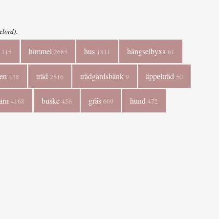
elord).
g
himmel
hus
hängselbyxa
115
2685
1811
61
ten
träd
trädgårdsbänk
äppelträd
438
2516
9
50
arn
buske
gräs
hund
4168
456
669
472