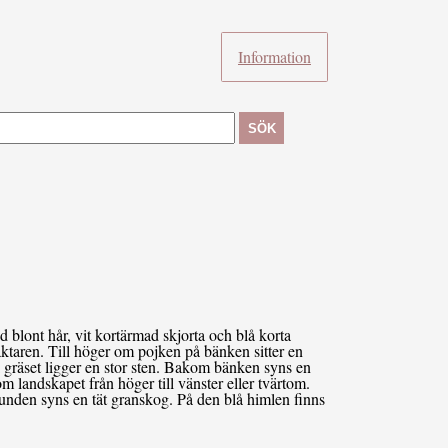
Information
SÖK
 blont hår, vit kortärmad skjorta och blå korta
ktaren. Till höger om pojken på bänken sitter en
i gräset ligger en stor sten. Bakom bänken syns en
landskapet från höger till vänster eller tvärtom.
unden syns en tät granskog. På den blå himlen finns