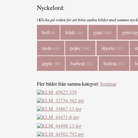
Nyckelord:
(Klicka på orden för att hitta andra bilder med samma nyck
boll
bänk
gran
grusvä
96
160
1065
moln
pojke
skjorta
s
618
2962
1533
äpple
barbent
barfota
b
388
226
270
Fler bilder från samma kategori:
Sommar