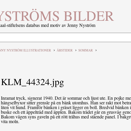
YSTRÖMS BILDER
al-stiftelsens databas med motiv av Jenny Nyström
›
›
›
NNY NYSTRÖM ILLUSTRATIONER
ÅRSTIDER
SOMMAR
KLM_44324.jpg
Inramat tryck, signerat 1940. Det är sommar och ljust ute. En pojke med
hängselbyxor sitter grensle på en bänk utomhus. Han ser rakt mot betra
liten vit hund. Framför bänken i gräset ligger en boll. Bredvid bänken 
buske och ett äppelträd med äpplen. Bakom trädet går en grusväg genom 
Bakom vägen syns gaveln på ett rött trähus med stående panel. I bakgr
vita moln.