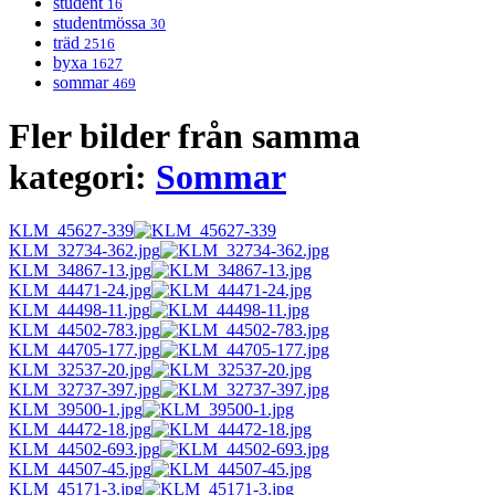
student
16
studentmössa
30
träd
2516
byxa
1627
sommar
469
Fler bilder från samma
kategori:
Sommar
KLM_45627-339
KLM_32734-362.jpg
KLM_34867-13.jpg
KLM_44471-24.jpg
KLM_44498-11.jpg
KLM_44502-783.jpg
KLM_44705-177.jpg
KLM_32537-20.jpg
KLM_32737-397.jpg
KLM_39500-1.jpg
KLM_44472-18.jpg
KLM_44502-693.jpg
KLM_44507-45.jpg
KLM_45171-3.jpg