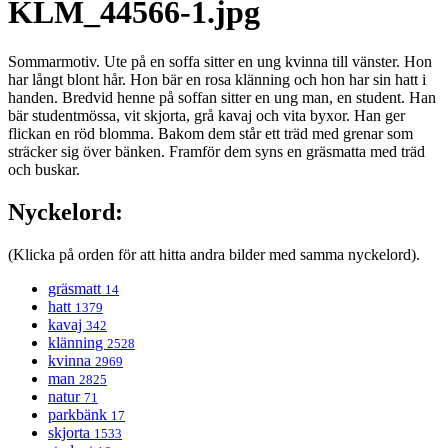
KLM_44566-1.jpg
Sommarmotiv. Ute på en soffa sitter en ung kvinna till vänster. Hon
har långt blont hår. Hon bär en rosa klänning och hon har sin hatt i
handen. Bredvid henne på soffan sitter en ung man, en student. Han
bär studentmössa, vit skjorta, grå kavaj och vita byxor. Han ger
flickan en röd blomma. Bakom dem står ett träd med grenar som
sträcker sig över bänken. Framför dem syns en gräsmatta med träd
och buskar.
Nyckelord:
(Klicka på orden för att hitta andra bilder med samma nyckelord).
gräsmatt
14
hatt
1379
kavaj
342
klänning
2528
kvinna
2969
man
2825
natur
71
parkbänk
17
skjorta
1533