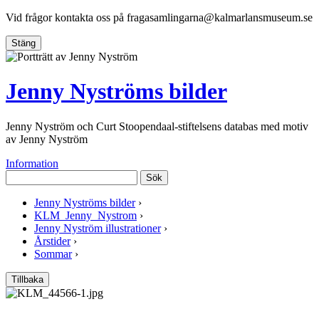
Vid frågor kontakta oss på
fragasamlingarna@kalmarlansmuseum.se
Stäng
Jenny Nyströms bilder
Jenny Nyström och Curt Stoopendaal-stiftelsens databas med motiv
av Jenny Nyström
Information
Sök
Jenny Nyströms bilder
›
KLM_Jenny_Nystrom
›
Jenny Nyström illustrationer
›
Årstider
›
Sommar
›
Tillbaka