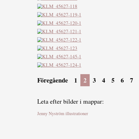
Föregående
1
2
3
4
5
6
7
Leta efter bilder i mappar:
Jenny Nyström illustrationer