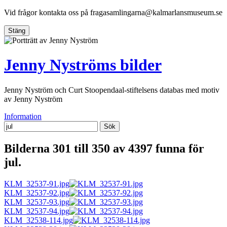
Vid frågor kontakta oss på
fragasamlingarna@kalmarlansmuseum.se
Stäng
Jenny Nyströms bilder
Jenny Nyström och Curt Stoopendaal-stiftelsens databas med motiv
av Jenny Nyström
Information
Sök
Bilderna 301 till 350 av 4397 funna för
jul.
KLM_32537-91.jpg
KLM_32537-92.jpg
KLM_32537-93.jpg
KLM_32537-94.jpg
KLM_32538-114.jpg