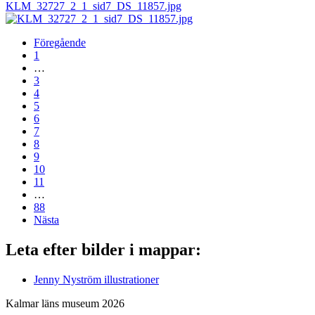
KLM_32727_2_1_sid7_DS_11857.jpg
Föregående
1
…
3
4
5
6
7
8
9
10
11
…
88
Nästa
Leta efter bilder i mappar:
Jenny Nyström illustrationer
Kalmar läns museum 2026