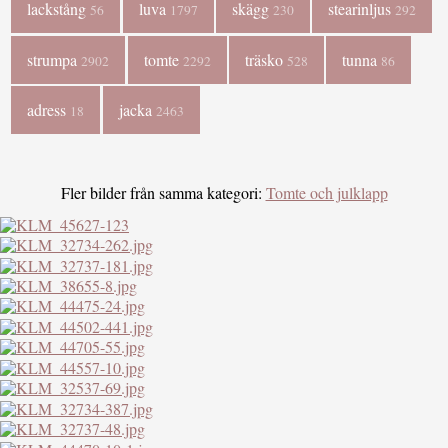
lackstång
luva
skägg
stearinljus
56
1797
230
292
strumpa
tomte
träsko
tunna
2902
2292
528
86
adress
jacka
18
2463
Fler bilder från samma kategori:
Tomte och julklapp