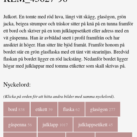
Julkort. En tomte med röd luva, långt vitt skägg, glasögon, grön
jacka, beigea strumpor och träskor sitter på knä på en tunna framför
ett bord och skriver på en tom julklappsetikett eller adress med en
vit gåspenna. Han är avbildad snett i profil framifrån och har
ansiktet åt höger. Han sitter lite bjöd framåt. Framför honom på
bordet står en grön glasflaska med ett tänt vitt stearinljus. Bredvid
flaskan på bordet ligger en röd lackstång. Nedanför bordet ligger
högar med julklappar med tomma etiketter som skall skrivas på.
Nyckelord:
(Klicka på orden för att hitta andra bilder med samma nyckelord).
bord
etikett
flaska
glasögon
838
39
62
277
gåspenna
julklapp
julklappsetikett
56
1017
45