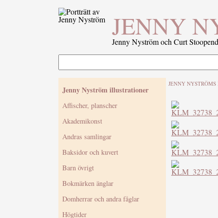
JENNY N
Jenny Nyström och Curt Stoopenda
JENNY NYSTRÖMS 
Jenny Nyström illustrationer
Affischer, planscher
Akademikonst
Andras samlingar
Baksidor och kuvert
Barn övrigt
Bokmärken änglar
Domherrar och andra fåglar
Högtider