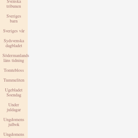
Svenska
tribunen
Sveriges
barn
Sveriges vår
Sydsvenska
dagbladet
Södermanlands
läns tidning
Tomtebloss
Tummeliten
Ugebladet
Soendag
Under
juldagar
Ungdomens
julbok
Ungdomens