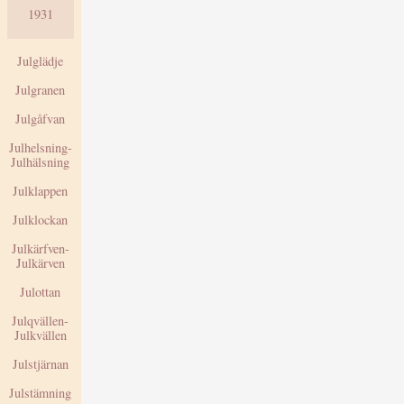
1931
Julglädje
Julgranen
Julgåfvan
Julhelsning-
Julhälsning
Julklappen
Julklockan
Julkärfven-
Julkärven
Julottan
Julqvällen-
Julkvällen
Julstjärnan
Julstämning