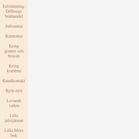
Julstämning.
Dillbergs
bokhandel
Jultomten
Kamraten
Kring
granen och
brasan
Kring
krubban
Kundkontakt
Kyrk-nytt
Levande
vatten
Lilla
julstjärnan
Lilla Mors
bok