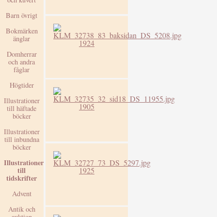
Barn övrigt
Bokmärken
änglar
1924
Domherrar
och andra
fåglar
Högtider
Illustrationer
1905
till häftade
böcker
Illustrationer
till inbundna
böcker
Illustrationer
1925
till
tidskrifter
Advent
Antik och
auktion