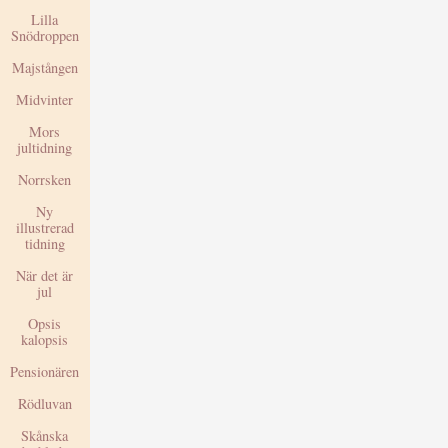
Lilla
Snödroppen
Majstången
Midvinter
Mors
jultidning
Norrsken
Ny
illustrerad
tidning
När det är
jul
Opsis
kalopsis
Pensionären
Rödluvan
Skånska