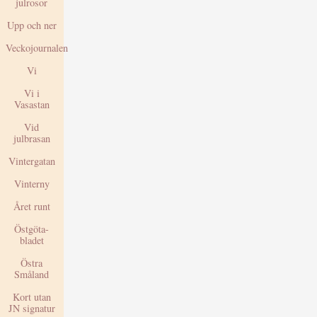
julrosor
Upp och ner
Veckojournalen
Vi
Vi i
Vasastan
Vid
julbrasan
Vintergatan
Vinterny
Året runt
Östgöta-
bladet
Östra
Småland
Kort utan
JN signatur