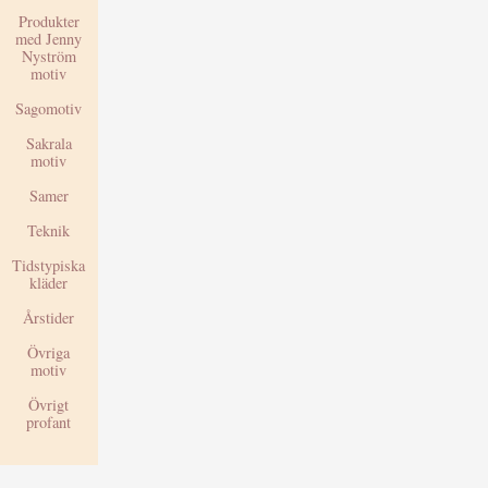
Produkter
med Jenny
Nyström
motiv
Sagomotiv
Sakrala
motiv
Samer
Teknik
Tidstypiska
kläder
Årstider
Övriga
motiv
Övrigt
profant