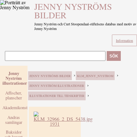
JENNY NYSTRÖMS
BILDER
Jenny Nyström och Curt Stoopendaal-stiftelsens databas med motiv av
Jenny Nyström
Information
SÖK
Jenny
›
›
JENNY NYSTRÖMS BILDER
KLM_JENNY_NYSTROM
Nyström
illustrationer
›
JENNY NYSTRÖM ILLUSTRATIONER
Affischer,
›
ILLUSTRATIONER TILL TIDSKRIFTER
planscher
Akademikonst
Andras
samlingar
1931
Baksidor
och kuvert