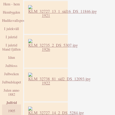
Hem - hem
Hembygden
1921
Hudiksvallsposten
I julekväll
I juletid
I juletid
1926
bland fjällen
Idun
Julbloss
Julbocken
Julbudskapet
1922
Julen anno
1882
Julfrid
1905