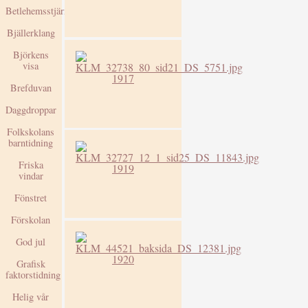
Betlehemsstjärnan
Bjällerklang
Björkens
visa
1917
Brefduvan
Daggdroppar
Folkskolans
barntidning
Friska
1919
vindar
Fönstret
Förskolan
God jul
1920
Grafisk
faktorstidning
Helig vår