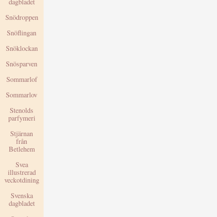
dagbladet
Snödroppen
Snöflingan
Snöklockan
Snösparven
Sommarlof
Sommarlov
Stenolds
parfymeri
Stjärnan
från
Betlehem
Svea
illustrerad
veckotdining
Svenska
dagbladet