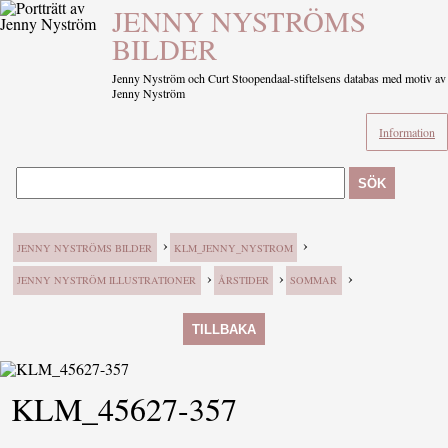
JENNY NYSTRÖMS
BILDER
Jenny Nyström och Curt Stoopendaal-stiftelsens databas med motiv av
Jenny Nyström
Information
SÖK
›
›
JENNY NYSTRÖMS BILDER
KLM_JENNY_NYSTROM
›
›
›
JENNY NYSTRÖM ILLUSTRATIONER
ÅRSTIDER
SOMMAR
TILLBAKA
KLM_45627-357