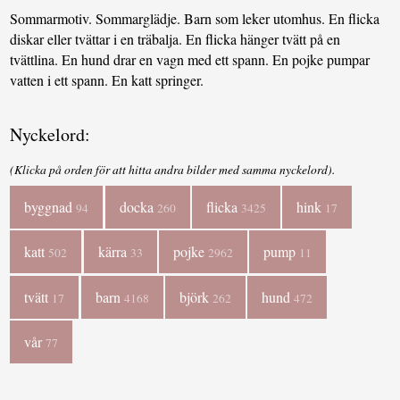
Sommarmotiv. Sommarglädje. Barn som leker utomhus. En flicka
diskar eller tvättar i en träbalja. En flicka hänger tvätt på en
tvättlina. En hund drar en vagn med ett spann. En pojke pumpar
vatten i ett spann. En katt springer.
Nyckelord:
(Klicka på orden för att hitta andra bilder med samma nyckelord).
byggnad
docka
flicka
hink
94
260
3425
17
katt
kärra
pojke
pump
502
33
2962
11
tvätt
barn
björk
hund
17
4168
262
472
vår
77