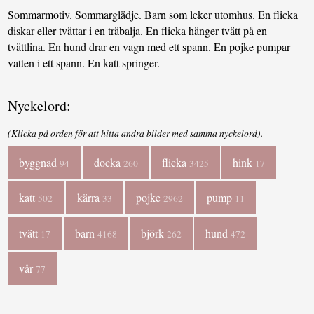
Sommarmotiv. Sommarglädje. Barn som leker utomhus. En flicka
diskar eller tvättar i en träbalja. En flicka hänger tvätt på en
tvättlina. En hund drar en vagn med ett spann. En pojke pumpar
vatten i ett spann. En katt springer.
Nyckelord:
(Klicka på orden för att hitta andra bilder med samma nyckelord).
byggnad
docka
flicka
hink
94
260
3425
17
katt
kärra
pojke
pump
502
33
2962
11
tvätt
barn
björk
hund
17
4168
262
472
vår
77