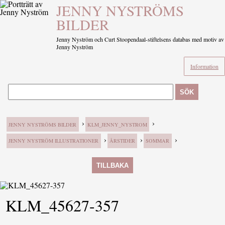
JENNY NYSTRÖMS
BILDER
Jenny Nyström och Curt Stoopendaal-stiftelsens databas med motiv av
Jenny Nyström
Information
SÖK
›
›
JENNY NYSTRÖMS BILDER
KLM_JENNY_NYSTROM
›
›
›
JENNY NYSTRÖM ILLUSTRATIONER
ÅRSTIDER
SOMMAR
TILLBAKA
KLM_45627-357