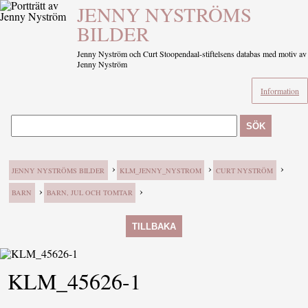
JENNY NYSTRÖMS
BILDER
Jenny Nyström och Curt Stoopendaal-stiftelsens databas med motiv av
Jenny Nyström
Information
SÖK
›
›
›
JENNY NYSTRÖMS BILDER
KLM_JENNY_NYSTROM
CURT NYSTRÖM
›
›
BARN
BARN, JUL OCH TOMTAR
TILLBAKA
KLM_45626-1