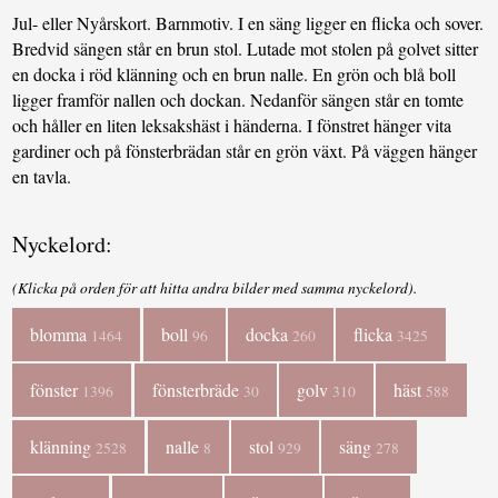
Jul- eller Nyårskort. Barnmotiv. I en säng ligger en flicka och sover.
Bredvid sängen står en brun stol. Lutade mot stolen på golvet sitter
en docka i röd klänning och en brun nalle. En grön och blå boll
ligger framför nallen och dockan. Nedanför sängen står en tomte
och håller en liten leksakshäst i händerna. I fönstret hänger vita
gardiner och på fönsterbrädan står en grön växt. På väggen hänger
en tavla.
Nyckelord:
(Klicka på orden för att hitta andra bilder med samma nyckelord).
blomma
boll
docka
flicka
1464
96
260
3425
fönster
fönsterbräde
golv
häst
1396
30
310
588
klänning
nalle
stol
säng
2528
8
929
278