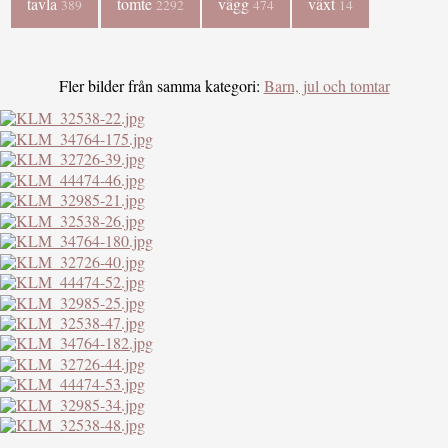
tavla
tomte
vägg
växt
389
2292
474
14
Fler bilder från samma kategori:
Barn, jul och tomtar