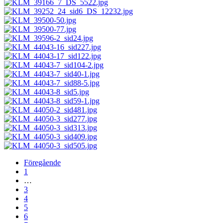
Föregående
1
…
3
4
5
6