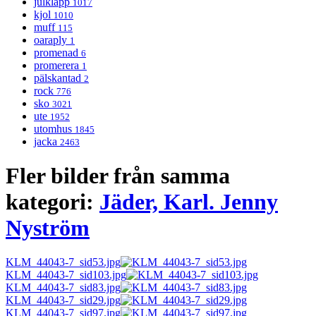
julklapp
1017
kjol
1010
muff
115
oaraply
1
promenad
6
promerera
1
pälskantad
2
rock
776
sko
3021
ute
1952
utomhus
1845
jacka
2463
Fler bilder från samma
kategori:
Jäder, Karl. Jenny
Nyström
KLM_44043-7_sid53.jpg
KLM_44043-7_sid103.jpg
KLM_44043-7_sid83.jpg
KLM_44043-7_sid29.jpg
KLM_44043-7_sid97.jpg