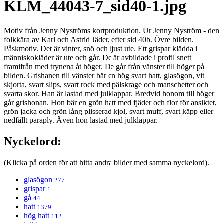
KLM_44043-7_sid40-1.jpg
Motiv från Jenny Nyströms kortproduktion. Ur Jenny Nyström - den
folkkära av Karl och Astrid Jäder, efter sid 40b. Övre bilden.
Påskmotiv. Det är vinter, snö och ljust ute. Ett grispar klädda i
människokläder är ute och går. De är avbildade i profil snett
framifrån med trynena åt höger. De går från vänster till höger på
bilden. Grishanen till vänster bär en hög svart hatt, glasögon, vit
skjorta, svart slips, svart rock med pälskrage och manschetter och
svarta skor. Han är lastad med julklappar. Bredvid honom till höger
går grishonan. Hon bär en grön hatt med fjäder och flor för ansiktet,
grön jacka och grön lång plisserad kjol, svart muff, svart käpp eller
nedfällt paraply. Även hon lastad med julklappar.
Nyckelord:
(Klicka på orden för att hitta andra bilder med samma nyckelord).
glasögon
277
grispar
1
gå
44
hatt
1379
hög hatt
112