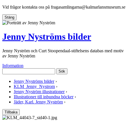
Vid frågor kontakta oss på
fragasamlingarna@kalmarlansmuseum.se
Stäng
Jenny Nyströms bilder
Jenny Nyström och Curt Stoopendaal-stiftelsens databas med motiv
av Jenny Nyström
Information
Sök
Jenny Nyströms bilder
›
KLM_Jenny_Nystrom
›
Jenny Nyström illustrationer
›
Illustrationer till inbundna böcker
›
Jäder, Karl. Jenny Nyström
›
Tillbaka