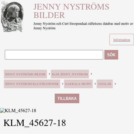
JENNY NYSTRÖMS
BILDER
Jenny Nyström och Curt Stoopendaal-stiftelsens databas med motiv av
Jenny Nyström
Information
SÖK
›
›
JENNY NYSTRÖMS BILDER
KLM_JENNY_NYSTROM
›
›
›
JENNY NYSTRÖM ILLUSTRATIONER
SAKRALA MOTIV
ÄNGLAR
TILLBAKA
KLM_45627-18