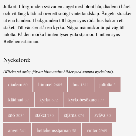
Julkort. I förgrunden svävar en ängel med blont hår, diadem i håret
och vit lång klädnad över ett snöigt vinterlandskap. Ängeln sträcker
ut ena handen. I bakgrunden till höger syns röda hus bakom ett
staket. Till vänster står en kyrka. Några människor är på väg till
julotta. På den mörka himlen lyser gula stjärnor. I mitten syns
Betlehemsstjärnan.
Nyckelord:
(Klicka på orden för att hitta andra bilder med samma nyckelord).
diadem
himmel
hus
jultotta
60
2685
1811
3
klädnad
kyrka
kyrkobesökare
37
672
177
snö
staket
stjärna
sväva
3034
730
874
30
ängel
betlehemsstjärnan
vinter
341
58
2969