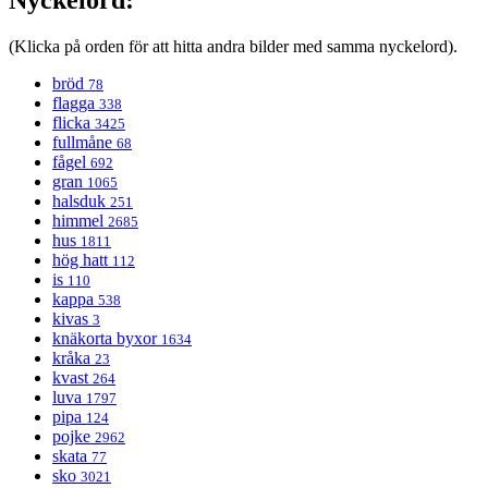
(Klicka på orden för att hitta andra bilder med samma nyckelord).
bröd
78
flagga
338
flicka
3425
fullmåne
68
fågel
692
gran
1065
halsduk
251
himmel
2685
hus
1811
hög hatt
112
is
110
kappa
538
kivas
3
knäkorta byxor
1634
kråka
23
kvast
264
luva
1797
pipa
124
pojke
2962
skata
77
sko
3021