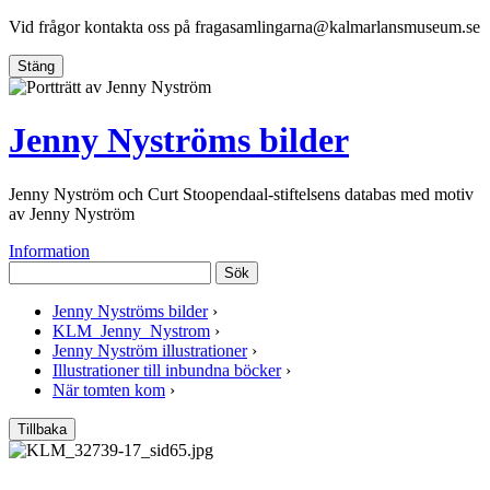
Vid frågor kontakta oss på
fragasamlingarna@kalmarlansmuseum.se
Stäng
Jenny Nyströms bilder
Jenny Nyström och Curt Stoopendaal-stiftelsens databas med motiv
av Jenny Nyström
Information
Sök
Jenny Nyströms bilder
›
KLM_Jenny_Nystrom
›
Jenny Nyström illustrationer
›
Illustrationer till inbundna böcker
›
När tomten kom
›
Tillbaka