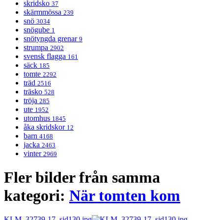
skridsko
37
skärmmössa
239
snö
3034
snögube
1
snötyngda grenar
9
strumpa
2902
svensk flagga
161
säck
185
tomte
2292
träd
2516
träsko
528
tröja
285
ute
1952
utomhus
1845
åka skridskor
12
barn
4168
jacka
2463
vinter
2969
Fler bilder från samma
kategori:
När tomten kom
KLM_32739-17_sid130.jpg