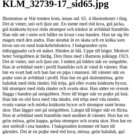
KLM_32739-17_sid65.jpg
Illustration ur När tomten kom, innan sid. 65. 4 illustrationer i färg.
Det är vinter, snö och ljust ute. En tomte med röd luva, grå jacka,
grå knäkorta byxor röda strumpor och träskor är avbildad framifrån.
Han står ute i snön och håller en kvast i ena handen. Han tar sig för
magen med den andra. Han skrattar åt en skata och en kråka som
kivas om en rund knäckebrödsskiva. I bakgrunden syns
träbyggnader och ett staket. Himlen är blå. Uppe till höger. Motivet
heter Snögubben är färdig. Den finns med i Barnens julklapp 1923.
Det är vinter, snö och ljust ute. I mitten på bilden står en snögubbe.
Han är avbildad snett i profil framifrån och är vänd åt vänster. Han
bär en svart hatt och han har en pipa i munnen. till vänster står en
pojke som är avbildad i profil. Han har en grå skärmmössa, grön
halsduk med röda ränder, blå tröja, grå eller svarta knäkorta byxor,
blå strumpor med röda ränder och svarta skor. Han sätter en svensk
flagga i handen på snögubben. Nere till höger står en pojke på knä.
Han bär en röd luva med vita ränder, röd tröja med vita ränder,
svarta vantar och mörka knäkorta byxor och strumpor samt bruna
skor. Han lägger snö på snögubben. Längst till höger står en flicka.
Hon är avbildad snett framifrån med ansiktet åt vänster. Hon har en
grön mössa, grön kappa, gröna strumpor och svarta skor. Hon har en
stor snöboll i ena handen. I bakgrunden kommer ett barn till
gåendes. Det är en pojke med röd luva, mössa, grön halsduk, gul