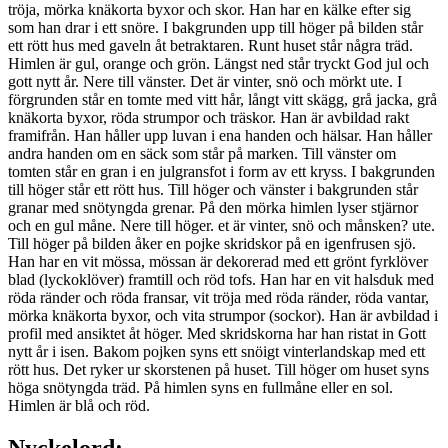
tröja, mörka knäkorta byxor och skor. Han har en kälke efter sig
som han drar i ett snöre. I bakgrunden upp till höger på bilden står
ett rött hus med gaveln åt betraktaren. Runt huset står några träd.
Himlen är gul, orange och grön. Längst ned står tryckt God jul och
gott nytt år. Nere till vänster. Det är vinter, snö och mörkt ute. I
förgrunden står en tomte med vitt hår, långt vitt skägg, grå jacka, grå
knäkorta byxor, röda strumpor och träskor. Han är avbildad rakt
framifrån. Han håller upp luvan i ena handen och hälsar. Han håller
andra handen om en säck som står på marken. Till vänster om
tomten står en gran i en julgransfot i form av ett kryss. I bakgrunden
till höger står ett rött hus. Till höger och vänster i bakgrunden står
granar med snötyngda grenar. På den mörka himlen lyser stjärnor
och en gul måne. Nere till höger. et är vinter, snö och månsken? ute.
Till höger på bilden åker en pojke skridskor på en igenfrusen sjö.
Han har en vit mössa, mössan är dekorerad med ett grönt fyrklöver
blad (lyckoklöver) framtill och röd tofs. Han har en vit halsduk med
röda ränder och röda fransar, vit tröja med röda ränder, röda vantar,
mörka knäkorta byxor, och vita strumpor (sockor). Han är avbildad i
profil med ansiktet åt höger. Med skridskorna har han ristat in Gott
nytt år i isen. Bakom pojken syns ett snöigt vinterlandskap med ett
rött hus. Det ryker ur skorstenen på huset. Till höger om huset syns
höga snötyngda träd. På himlen syns en fullmåne eller en sol.
Himlen är blå och röd.
Nyckelord: