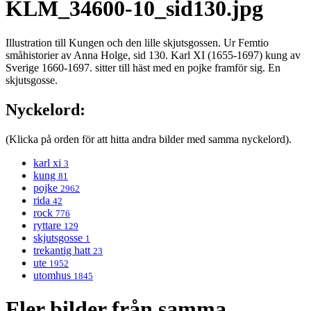
KLM_34600-10_sid130.jpg
Illustration till Kungen och den lille skjutsgossen. Ur Femtio
småhistorier av Anna Holge, sid 130. Karl XI (1655-1697) kung av
Sverige 1660-1697. sitter till häst med en pojke framför sig. En
skjutsgosse.
Nyckelord:
(Klicka på orden för att hitta andra bilder med samma nyckelord).
karl xi
3
kung
81
pojke
2962
rida
42
rock
776
ryttare
129
skjutsgosse
1
trekantig hatt
23
ute
1952
utomhus
1845
Fler bilder från samma