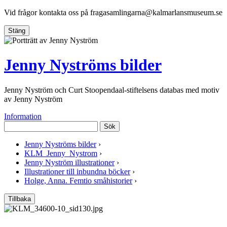
Vid frågor kontakta oss på
fragasamlingarna@kalmarlansmuseum.se
Stäng
Jenny Nyströms bilder
Jenny Nyström och Curt Stoopendaal-stiftelsens databas med motiv
av Jenny Nyström
Information
Sök
Jenny Nyströms bilder
›
KLM_Jenny_Nystrom
›
Jenny Nyström illustrationer
›
Illustrationer till inbundna böcker
›
Holge, Anna. Femtio småhistorier
›
Tillbaka