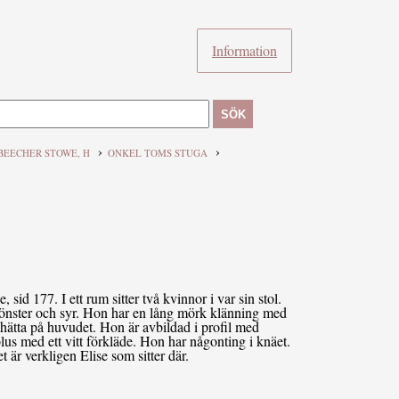
Information
SÖK
›
›
BEECHER STOWE, H
ONKEL TOMS STUGA
sid 177. I ett rum sitter två kvinnor i var sin stol.
fönster och syr. Hon har en lång mörk klänning med
t hätta på huvudet. Hon är avbildad i profil med
lus med ett vitt förkläde. Hon har någonting i knäet.
 är verkligen Elise som sitter där.