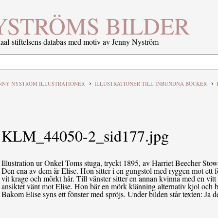
YSTRÖMS BILDER
al-stiftelsens databas med motiv av Jenny Nyström
›
›
NNY NYSTRÖM ILLUSTRATIONER
ILLUSTRATIONER TILL INBUNDNA BÖCKER
KLM_44050-2_sid177.jpg
Illustration ur Onkel Toms stuga, tryckt 1895, av Harriet Beecher Stowe, 
Den ena av dem är Elise. Hon sitter i en gungstol med ryggen mot ett 
vit krage och mörkt hår. Till vänster sitter en annan kvinna med en vit
ansiktet vänt mot Elise. Hon bär en mörk klänning alternativ kjol och b
Bakom Elise syns ett fönster med spröjs. Under bilden står texten: Ja det