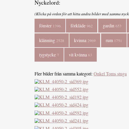
Nyckelord:
(Klicka på orden för att hitta andra bilder med samma nyck
fönster
förkläde
gardin
1396
962
653
klänning
kvinna
rum
2528
2969
1751
tygstycke
vit kvinna
7
63
Fler bilder från samma kategori:
Onkel Toms stuga