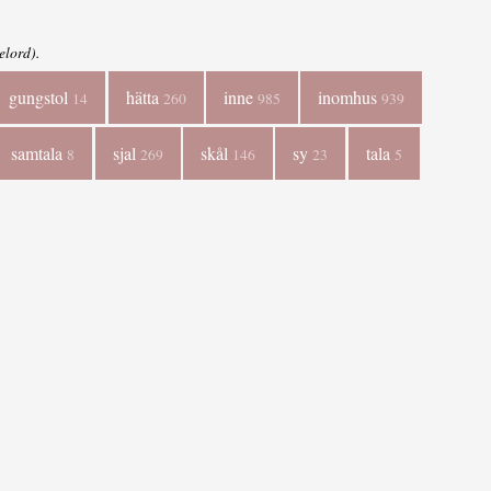
elord).
gungstol
hätta
inne
inomhus
14
260
985
939
samtala
sjal
skål
sy
tala
8
269
146
23
5