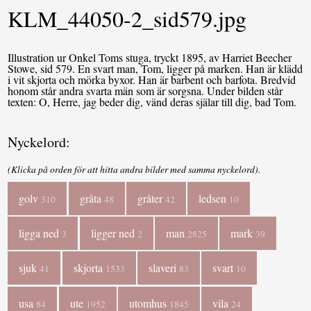
KLM_44050-2_sid579.jpg
Illustration ur Onkel Toms stuga, tryckt 1895, av Harriet Beecher
Stowe, sid 579. En svart man, Tom, ligger på marken. Han är klädd
i vit skjorta och mörka byxor. Han är barbent och barfota. Bredvid
honom står andra svarta män som är sorgsna. Under bilden står
texten: O, Herre, jag beder dig, vänd deras själar till dig, bad Tom.
Nyckelord:
(Klicka på orden för att hitta andra bilder med samma nyckelord).
golv
gråta
gråter
ledsen
310
48
42
10
ligga ned
ligger ned
man
mark
3
2
2825
39
sjuk
skjorta
slaveri
svart
41
1533
83
10
usa
ute
utomhus
vila
84
1952
1845
24