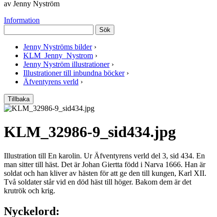
av Jenny Nyström
Information
Sök
Jenny Nyströms bilder
›
KLM_Jenny_Nystrom
›
Jenny Nyström illustrationer
›
Illustrationer till inbundna böcker
›
Äfventyrens verld
›
Tillbaka
KLM_32986-9_sid434.jpg
Illustration till En karolin. Ur Äfventyrens verld del 3, sid 434. En
man sitter till häst. Det är Johan Giertta född i Narva 1666. Han är
soldat och han kliver av hästen för att ge den till kungen, Karl XII.
Två soldater står vid en död häst till höger. Bakom dem är det
krutrök och krig.
Nyckelord: