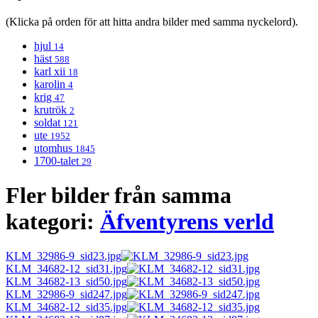
(Klicka på orden för att hitta andra bilder med samma nyckelord).
hjul
14
häst
588
karl xii
18
karolin
4
krig
47
krutrök
2
soldat
121
ute
1952
utomhus
1845
1700-talet
29
Fler bilder från samma
kategori:
Äfventyrens verld
KLM_32986-9_sid23.jpg
KLM_34682-12_sid31.jpg
KLM_34682-13_sid50.jpg
KLM_32986-9_sid247.jpg
KLM_34682-12_sid35.jpg