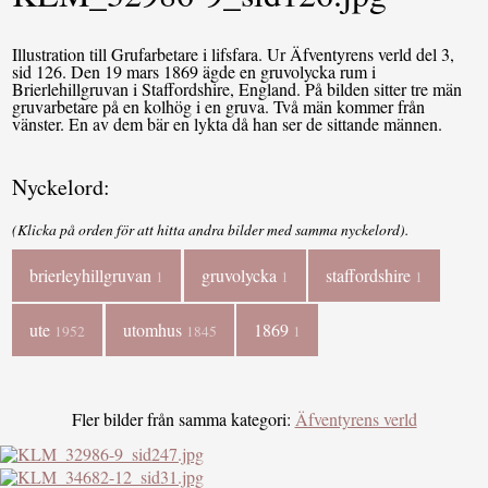
Illustration till Grufarbetare i lifsfara. Ur Äfventyrens verld del 3,
sid 126. Den 19 mars 1869 ägde en gruvolycka rum i
Brierlehillgruvan i Staffordshire, England. På bilden sitter tre män
gruvarbetare på en kolhög i en gruva. Två män kommer från
vänster. En av dem bär en lykta då han ser de sittande männen.
Nyckelord:
(Klicka på orden för att hitta andra bilder med samma nyckelord).
brierleyhillgruvan
gruvolycka
staffordshire
1
1
1
ute
utomhus
1869
1952
1845
1
Fler bilder från samma kategori:
Äfventyrens verld