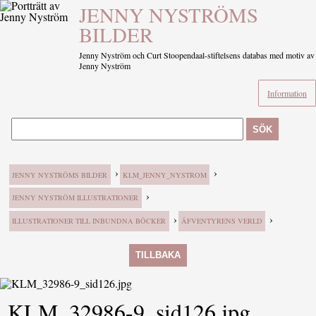
JENNY NYSTRÖMS
BILDER
Jenny Nyström och Curt Stoopendaal-stiftelsens databas med motiv av
Jenny Nyström
Information
SÖK
›
›
JENNY NYSTRÖMS BILDER
KLM_JENNY_NYSTROM
›
JENNY NYSTRÖM ILLUSTRATIONER
›
›
ILLUSTRATIONER TILL INBUNDNA BÖCKER
ÄFVENTYRENS VERLD
TILLBAKA
KLM_32986-9_sid126.jpg