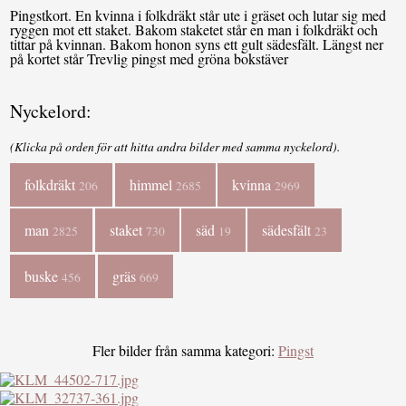
Pingstkort. En kvinna i folkdräkt står ute i gräset och lutar sig med
ryggen mot ett staket. Bakom staketet står en man i folkdräkt och
tittar på kvinnan. Bakom honon syns ett gult sädesfält. Längst ner
på kortet står Trevlig pingst med gröna bokstäver
Nyckelord:
(Klicka på orden för att hitta andra bilder med samma nyckelord).
folkdräkt
himmel
kvinna
206
2685
2969
man
staket
säd
sädesfält
2825
730
19
23
buske
gräs
456
669
Fler bilder från samma kategori:
Pingst