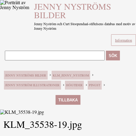
JENNY NYSTRÖMS
BILDER
Jenny Nyström och Curt Stoopendaal-stiftelsens databas med motiv av
Jenny Nyström
Information
SÖK
›
›
JENNY NYSTRÖMS BILDER
KLM_JENNY_NYSTROM
›
›
›
JENNY NYSTRÖM ILLUSTRATIONER
HÖGTIDER
PINGST
TILLBAKA
KLM_35538-19.jpg