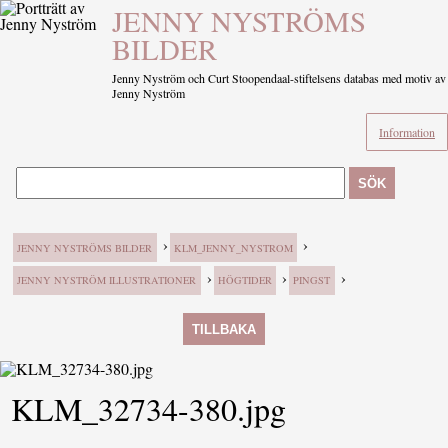
JENNY NYSTRÖMS
BILDER
Jenny Nyström och Curt Stoopendaal-stiftelsens databas med motiv av
Jenny Nyström
Information
SÖK
›
›
JENNY NYSTRÖMS BILDER
KLM_JENNY_NYSTROM
›
›
›
JENNY NYSTRÖM ILLUSTRATIONER
HÖGTIDER
PINGST
TILLBAKA
KLM_32734-380.jpg