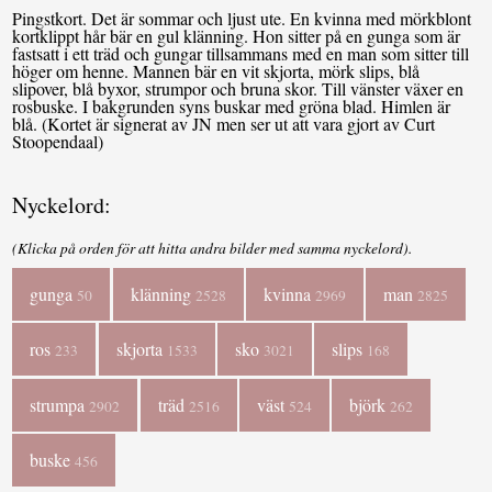
Pingstkort. Det är sommar och ljust ute. En kvinna med mörkblont
kortklippt hår bär en gul klänning. Hon sitter på en gunga som är
fastsatt i ett träd och gungar tillsammans med en man som sitter till
höger om henne. Mannen bär en vit skjorta, mörk slips, blå
slipover, blå byxor, strumpor och bruna skor. Till vänster växer en
rosbuske. I bakgrunden syns buskar med gröna blad. Himlen är
blå. (Kortet är signerat av JN men ser ut att vara gjort av Curt
Stoopendaal)
Nyckelord:
(Klicka på orden för att hitta andra bilder med samma nyckelord).
gunga
klänning
kvinna
man
50
2528
2969
2825
ros
skjorta
sko
slips
233
1533
3021
168
strumpa
träd
väst
björk
2902
2516
524
262
buske
456