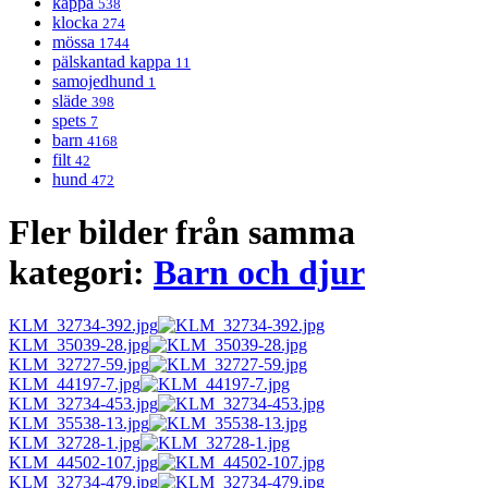
kappa
538
klocka
274
mössa
1744
pälskantad kappa
11
samojedhund
1
släde
398
spets
7
barn
4168
filt
42
hund
472
Fler bilder från samma
kategori:
Barn och djur
KLM_32734-392.jpg
KLM_35039-28.jpg
KLM_32727-59.jpg
KLM_44197-7.jpg
KLM_32734-453.jpg
KLM_35538-13.jpg
KLM_32728-1.jpg
KLM_44502-107.jpg
KLM_32734-479.jpg