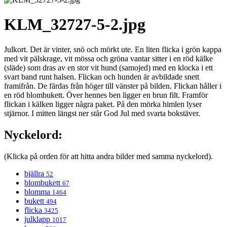
KLM_32727-5-2.jpg
Julkort. Det är vinter, snö och mörkt ute. En liten flicka i grön kappa
med vit pälskrage, vit mössa och gröna vantar sitter i en röd kälke
(släde) som dras av en stor vit hund (samojed) med en klocka i ett
svart band runt halsen. Flickan och hunden är avbildade snett
framifrån. De färdas från höger till vänster på bilden. Flickan håller i
en röd blombukett. Över hennes ben ligger en brun filt. Framför
flickan i kälken ligger några paket. På den mörka himlen lyser
stjärnor. I mitten längst ner står God Jul med svarta bokstäver.
Nyckelord:
(Klicka på orden för att hitta andra bilder med samma nyckelord).
bjällra
52
blombukett
67
blomma
1464
bukett
494
flicka
3425
julklapp
1017