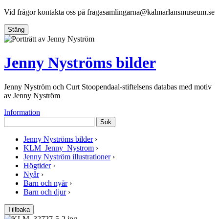
Vid frågor kontakta oss på
fragasamlingarna@kalmarlansmuseum.se
Stäng
Jenny Nyströms bilder
Jenny Nyström och Curt Stoopendaal-stiftelsens databas med motiv
av Jenny Nyström
Information
Sök
Jenny Nyströms bilder
›
KLM_Jenny_Nystrom
›
Jenny Nyström illustrationer
›
Högtider
›
Nyår
›
Barn och nyår
›
Barn och djur
›
Tillbaka