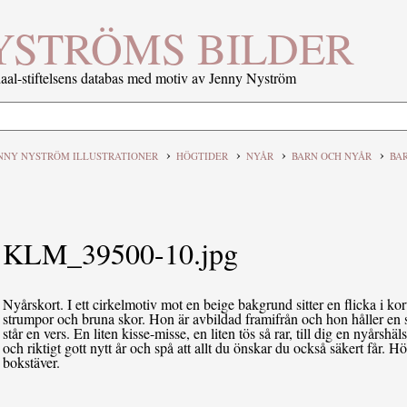
YSTRÖMS BILDER
al-stiftelsens databas med motiv av Jenny Nyström
›
›
›
›
NNY NYSTRÖM ILLUSTRATIONER
HÖGTIDER
NYÅR
BARN OCH NYÅR
BA
KLM_39500-10.jpg
Nyårskort. I ett cirkelmotiv mot en beige bakgrund sitter en flicka i kort
strumpor och bruna skor. Hon är avbildad framifrån och hon håller en s
står en vers. En liten kisse-misse, en liten tös så rar, till dig en nyårsh
och riktigt gott nytt år och spå att allt du önskar du också säkert får. 
bokstäver.