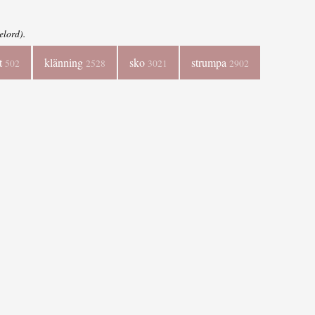
elord).
tt
klänning
sko
strumpa
502
2528
3021
2902