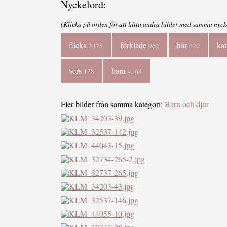
Nyckelord:
(Klicka på orden för att hitta andra bilder med samma nyck
flicka
förkläde
hår
ka
3425
962
120
vers
barn
178
4168
Fler bilder från samma kategori:
Barn och djur