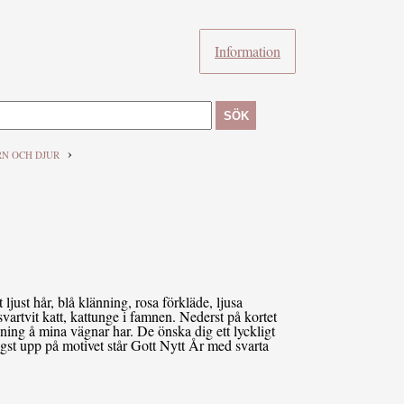
Information
SÖK
›
RN OCH DJUR
 ljust hår, blå klänning, rosa förkläde, ljusa
vartvit katt, kattunge i famnen. Nederst på kortet
älsning å mina vägnar har. De önska dig ett lyckligt
Högst upp på motivet står Gott Nytt År med svarta