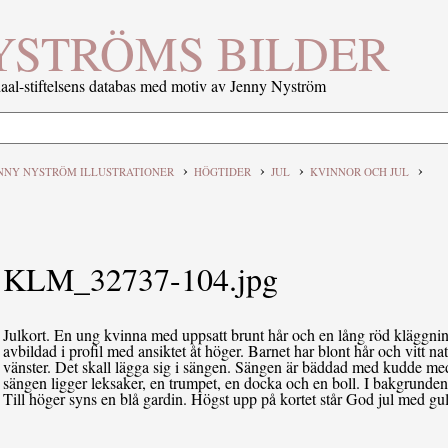
YSTRÖMS BILDER
al-stiftelsens databas med motiv av Jenny Nyström
›
›
›
›
NNY NYSTRÖM ILLUSTRATIONER
HÖGTIDER
JUL
KVINNOR OCH JUL
KLM_32737-104.jpg
Julkort. En ung kvinna med uppsatt brunt hår och en lång röd kläggning 
avbildad i profil med ansiktet åt höger. Barnet har blont hår och vitt nat
vänster. Det skall lägga sig i sängen. Sängen är bäddad med kudde med vit
sängen ligger leksaker, en trumpet, en docka och en boll. I bakgrunde
Till höger syns en blå gardin. Högst upp på kortet står God jul med gu