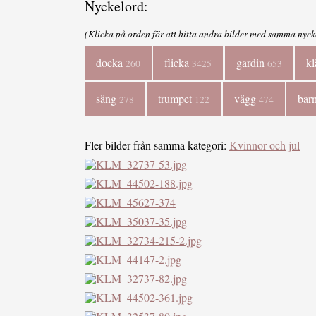
Nyckelord:
(Klicka på orden för att hitta andra bilder med samma nyck
docka
flicka
gardin
k
260
3425
653
säng
trumpet
vägg
bar
278
122
474
Fler bilder från samma kategori:
Kvinnor och jul