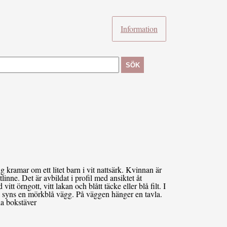
Information
SÖK
kramar om ett litet barn i vit nattsärk. Kvinnan är
tlinne. Det är avbildat i profil med ansiktet åt
t örngott, vitt lakan och blått täcke eller blå filt. I
n syns en mörkblå vägg. På väggen hänger en tavla.
la bokstäver