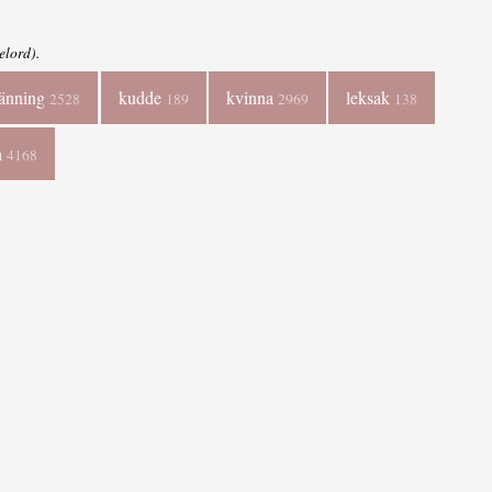
elord).
länning
kudde
kvinna
leksak
2528
189
2969
138
n
4168