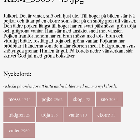
Julkort. Det är vinter, snö och ljust ute. Till höger på bilden står två
pojkar och tittar på en ekorre som sitter på en snöig gren till vänster.
Den äldre pojken längst till höger har en svart pälsmössa, grön tröja
och grågröna vantar. Han står med ansiktet snett mot vänster.
Pojken framför honom har en brun mössa med tofs, brun och
vitrutigt brätte, rostfärgad tröja och gröna vantar. Pojkarna har
brödbitar i händerna som de matar ekorren med. I bakgrunden syns
snötyngda grenar. Himlen är gul. På kortets nedre vänsterkant står
skrivet God jul med gröna bokstäver
Nyckelord:
(Klicka på orden för att hitta andra bilder med samma nyckelord).
mössa
pojke
skog
snö
1744
2962
478
3034
trädgren
tröja
vante
ekorre
25
285
810
33
vinter
2969