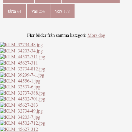
tårta
vas
vers
64
256
178
Fler bilder från samma kategori:
Mors dag