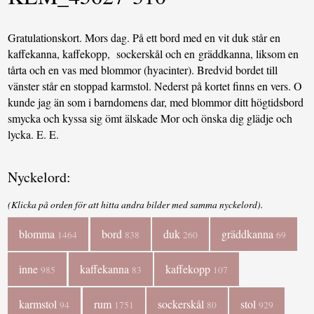
Gratulationskort. Mors dag. På ett bord med en vit duk står en
kaffekanna, kaffekopp, sockerskål och en gräddkanna, liksom en
tårta och en vas med blommor (hyacinter). Bredvid bordet till
vänster står en stoppad karmstol. Nederst på kortet finns en vers. O
kunde jag än som i barndomens dar, med blommor ditt högtidsbord
smycka och kyssa sig ömt älskade Mor och önska dig glädje och
lycka. E. E.
Nyckelord:
(Klicka på orden för att hitta andra bilder med samma nyckelord).
blomma
bord
duk
gräddkanna
1464
838
260
69
inne
kaffekanna
kaffekopp
985
83
107
karmstol
rum
sockerskål
stol
94
1751
80
929