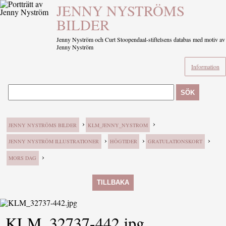
JENNY NYSTRÖMS
BILDER
Jenny Nyström och Curt Stoopendaal-stiftelsens databas med motiv av
Jenny Nyström
Information
SÖK
›
›
JENNY NYSTRÖMS BILDER
KLM_JENNY_NYSTROM
›
›
›
JENNY NYSTRÖM ILLUSTRATIONER
HÖGTIDER
GRATULATIONSKORT
›
MORS DAG
TILLBAKA
KLM_32737-442.jpg