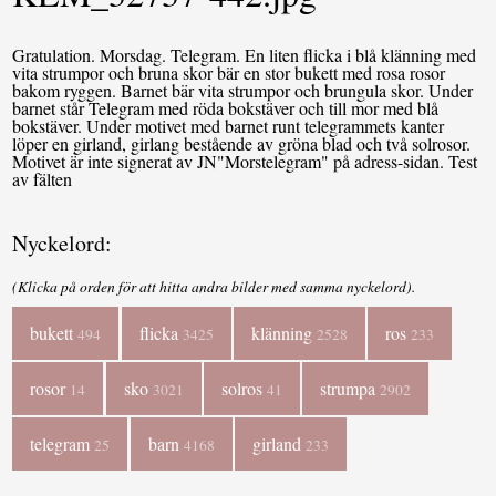
Gratulation. Morsdag. Telegram. En liten flicka i blå klänning med
vita strumpor och bruna skor bär en stor bukett med rosa rosor
bakom ryggen. Barnet bär vita strumpor och brungula skor. Under
barnet står Telegram med röda bokstäver och till mor med blå
bokstäver. Under motivet med barnet runt telegrammets kanter
löper en girland, girlang bestående av gröna blad och två solrosor.
Motivet är inte signerat av JN"Morstelegram" på adress-sidan. Test
av fälten
Nyckelord:
(Klicka på orden för att hitta andra bilder med samma nyckelord).
bukett
flicka
klänning
ros
494
3425
2528
233
rosor
sko
solros
strumpa
14
3021
41
2902
telegram
barn
girland
25
4168
233