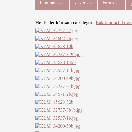
blomma
staket
barn
1464
730
4168
Fler bilder från samma kategori:
Baksidor och kuver