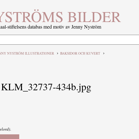
YSTRÖMS BILDER
al-stiftelsens databas med motiv av Jenny Nyström
›
›
NNY NYSTRÖM ILLUSTRATIONER
BAKSIDOR OCH KUVERT
KLM_32737-434b.jpg
elord).