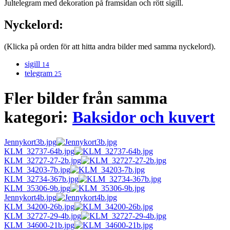
Jultelegram med dekoration på framsidan och rött sigill.
Nyckelord:
(Klicka på orden för att hitta andra bilder med samma nyckelord).
sigill
14
telegram
25
Fler bilder från samma
kategori:
Baksidor och kuvert
Jennykort3b.jpg
KLM_32737-64b.jpg
KLM_32727-27-2b.jpg
KLM_34203-7b.jpg
KLM_32734-367b.jpg
KLM_35306-9b.jpg
Jennykort4b.jpg
KLM_34200-26b.jpg
KLM_32727-29-4b.jpg
KLM_34600-21b.jpg