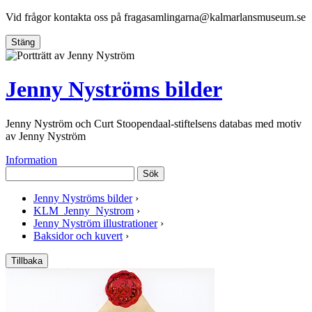
Vid frågor kontakta oss på
fragasamlingarna@kalmarlansmuseum.se
Stäng
Jenny Nyströms bilder
Jenny Nyström och Curt Stoopendaal-stiftelsens databas med motiv
av Jenny Nyström
Information
Sök
Jenny Nyströms bilder
›
KLM_Jenny_Nystrom
›
Jenny Nyström illustrationer
›
Baksidor och kuvert
›
Tillbaka