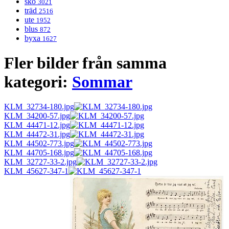
sko
3021
träd
2516
ute
1952
blus
872
byxa
1627
Fler bilder från samma
kategori:
Sommar
KLM_32734-180.jpg
KLM_34200-57.jpg
KLM_44471-12.jpg
KLM_44472-31.jpg
KLM_44502-773.jpg
KLM_44705-168.jpg
KLM_32727-33-2.jpg
KLM_45627-347-1