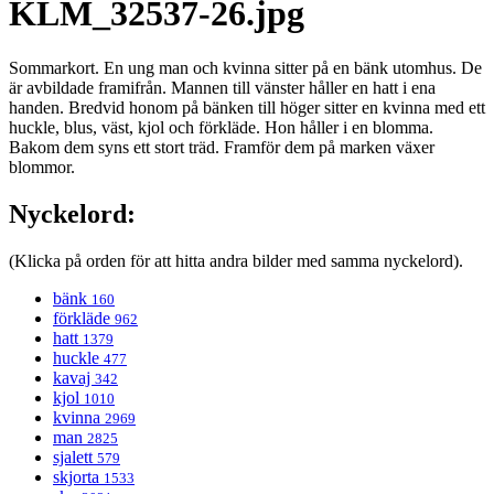
KLM_32537-26.jpg
Sommarkort. En ung man och kvinna sitter på en bänk utomhus. De
är avbildade framifrån. Mannen till vänster håller en hatt i ena
handen. Bredvid honom på bänken till höger sitter en kvinna med ett
huckle, blus, väst, kjol och förkläde. Hon håller i en blomma.
Bakom dem syns ett stort träd. Framför dem på marken växer
blommor.
Nyckelord:
(Klicka på orden för att hitta andra bilder med samma nyckelord).
bänk
160
förkläde
962
hatt
1379
huckle
477
kavaj
342
kjol
1010
kvinna
2969
man
2825
sjalett
579
skjorta
1533