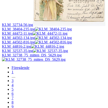
KLM_32734-56.jpg
KLM_38404-235.jpg
KLM_44472-11.jpg
KLM_44502-134.jpg
KLM_44502-816.jpg
KLM_44816-2.jpg
KLM_32537-35.jpg
KLM_32738_75_mitten_DS_5629.jpg
Föregående
1
…
3
4
5
6
7
8
9