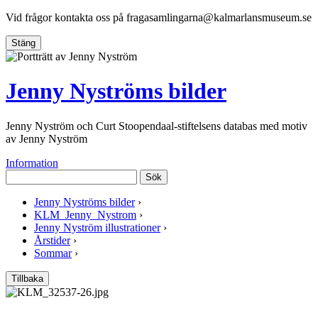
Vid frågor kontakta oss på
fragasamlingarna@kalmarlansmuseum.se
Stäng
Jenny Nyströms bilder
Jenny Nyström och Curt Stoopendaal-stiftelsens databas med motiv
av Jenny Nyström
Information
Sök
Jenny Nyströms bilder
›
KLM_Jenny_Nystrom
›
Jenny Nyström illustrationer
›
Årstider
›
Sommar
›
Tillbaka