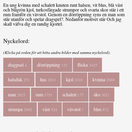
En ung kvinna med schalett knuten runt halsen, vit blus, blå väst
och blågrön kjol, turkosfärgade strumpor och svarta skor står i ett
rum framför en vävstol. Genom en dörröppning syns en man som
står utanför och spelar dragspel?. Nedanför motivet står Och jag
skall väfva dig en randig kjortel.
Nyckelord:
(Klicka på orden för att hitta andra bilder med samma nyckelord).
dragpsel
dörröppning
flicka
4
123
3425
halsduk
hus
kjol
kvinna
251
1811
1010
2969
man
rum
schalett
sko
2825
1751
177
3021
strumpa
väst
vävstol
blus
2902
524
7
872