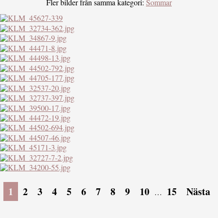
Fler bilder från samma kategori:
Sommar
1
2
3
4
5
6
7
8
9
10
15
Nästa
…