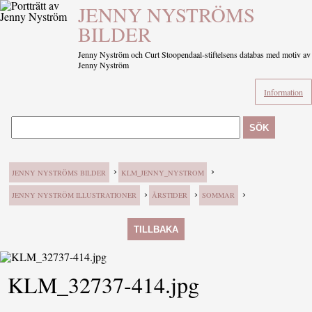
JENNY NYSTRÖMS
BILDER
Jenny Nyström och Curt Stoopendaal-stiftelsens databas med motiv av
Jenny Nyström
Information
SÖK
›
›
JENNY NYSTRÖMS BILDER
KLM_JENNY_NYSTROM
›
›
›
JENNY NYSTRÖM ILLUSTRATIONER
ÅRSTIDER
SOMMAR
TILLBAKA
KLM_32737-414.jpg