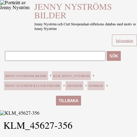
JENNY NYSTRÖMS
BILDER
Jenny Nyström och Curt Stoopendaal-stiftelsens databas med motiv av
Jenny Nyström
Information
SÖK
›
›
JENNY NYSTRÖMS BILDER
KLM_JENNY_NYSTROM
›
›
›
JENNY NYSTRÖM ILLUSTRATIONER
ÅRSTIDER
SOMMAR
TILLBAKA
KLM_45627-356