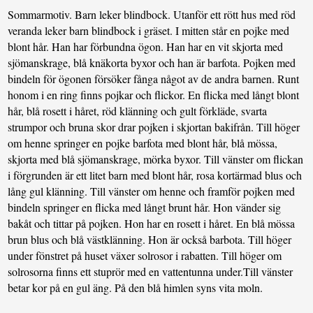
Sommarmotiv. Barn leker blindbock. Utanför ett rött hus med röd
veranda leker barn blindbock i gräset. I mitten står en pojke med
blont hår. Han har förbundna ögon. Han har en vit skjorta med
sjömanskrage, blå knäkorta byxor och han är barfota. Pojken med
bindeln för ögonen försöker fånga något av de andra barnen. Runt
honom i en ring finns pojkar och flickor. En flicka med långt blont
hår, blå rosett i håret, röd klänning och gult förkläde, svarta
strumpor och bruna skor drar pojken i skjortan bakifrån. Till höger
om henne springer en pojke barfota med blont hår, blå mössa,
skjorta med blå sjömanskrage, mörka byxor. Till vänster om flickan
i förgrunden är ett litet barn med blont hår, rosa kortärmad blus och
lång gul klänning. Till vänster om henne och framför pojken med
bindeln springer en flicka med långt brunt hår. Hon vänder sig
bakåt och tittar på pojken. Hon har en rosett i håret. En blå mössa
brun blus och blå västklänning. Hon är också barbota. Till höger
under fönstret på huset växer solrosor i rabatten. Till höger om
solrosorna finns ett stuprör med en vattentunna under.Till vänster
betar kor på en gul äng. På den blå himlen syns vita moln.