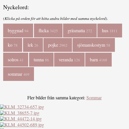
Nyckelord:
(Klicka på orden för att hitta andra bilder med samma nyckelord).
byggnad
flicka
gräsmatta
hus
94
3425
272
1811
ko
lek
pojke
sjömanskostym
78
26
2962
58
solros
tunna
veranda
barn
41
86
126
4168
sommar
469
Fler bilder från samma kategori:
Sommar