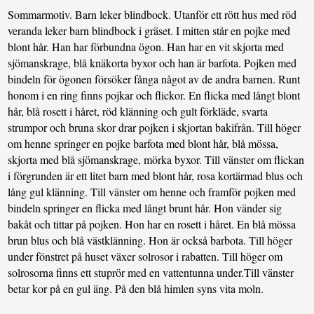
Sommarmotiv. Barn leker blindbock. Utanför ett rött hus med röd
veranda leker barn blindbock i gräset. I mitten står en pojke med
blont hår. Han har förbundna ögon. Han har en vit skjorta med
sjömanskrage, blå knäkorta byxor och han är barfota. Pojken med
bindeln för ögonen försöker fånga något av de andra barnen. Runt
honom i en ring finns pojkar och flickor. En flicka med långt blont
hår, blå rosett i håret, röd klänning och gult förkläde, svarta
strumpor och bruna skor drar pojken i skjortan bakifrån. Till höger
om henne springer en pojke barfota med blont hår, blå mössa,
skjorta med blå sjömanskrage, mörka byxor. Till vänster om flickan
i förgrunden är ett litet barn med blont hår, rosa kortärmad blus och
lång gul klänning. Till vänster om henne och framför pojken med
bindeln springer en flicka med långt brunt hår. Hon vänder sig
bakåt och tittar på pojken. Hon har en rosett i håret. En blå mössa
brun blus och blå västklänning. Hon är också barbota. Till höger
under fönstret på huset växer solrosor i rabatten. Till höger om
solrosorna finns ett stuprör med en vattentunna under.Till vänster
betar kor på en gul äng. På den blå himlen syns vita moln.