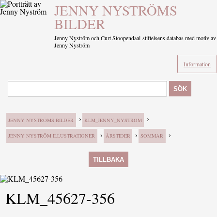
JENNY NYSTRÖMS
BILDER
Jenny Nyström och Curt Stoopendaal-stiftelsens databas med motiv av
Jenny Nyström
Information
SÖK
›
›
JENNY NYSTRÖMS BILDER
KLM_JENNY_NYSTROM
›
›
›
JENNY NYSTRÖM ILLUSTRATIONER
ÅRSTIDER
SOMMAR
TILLBAKA
KLM_45627-356