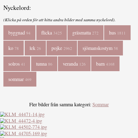
Nyckelord:
(Klicka på orden för att hitta andra bilder med samma nyckelord).
byggnad
flicka
gräsmatta
hus
94
3425
272
1811
ko
lek
pojke
sjömanskostym
78
26
2962
58
solros
tunna
veranda
barn
41
86
126
4168
sommar
469
Fler bilder från samma kategori:
Sommar