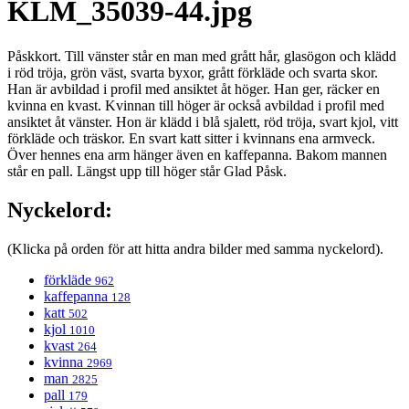
KLM_35039-44.jpg
Påskkort. Till vänster står en man med grått hår, glasögon och klädd
i röd tröja, grön väst, svarta byxor, grått förkläde och svarta skor.
Han är avbildad i profil med ansiktet åt höger. Han ger, räcker en
kvinna en kvast. Kvinnan till höger är också avbildad i profil med
ansiktet åt vänster. Hon är klädd i blå sjalett, röd tröja, svart kjol, vitt
förkläde och träskor. En svart katt sitter i kvinnans ena armveck.
Över hennes ena arm hänger även en kaffepanna. Bakom mannen
står en pall. Längst upp till höger står Glad Påsk.
Nyckelord:
(Klicka på orden för att hitta andra bilder med samma nyckelord).
förkläde
962
kaffepanna
128
katt
502
kjol
1010
kvast
264
kvinna
2969
man
2825
pall
179