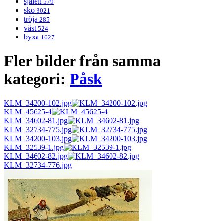
sjalett
579
sko
3021
tröja
285
väst
524
byxa
1627
Fler bilder från samma
kategori:
Påsk
KLM_34200-102.jpg
KLM_45625-4
KLM_34602-81.jpg
KLM_32734-775.jpg
KLM_34200-103.jpg
KLM_32539-1.jpg
KLM_34602-82.jpg
KLM_32734-776.jpg