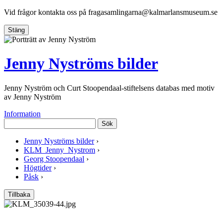
Vid frågor kontakta oss på
fragasamlingarna@kalmarlansmuseum.se
Stäng
Jenny Nyströms bilder
Jenny Nyström och Curt Stoopendaal-stiftelsens databas med motiv
av Jenny Nyström
Information
Sök
Jenny Nyströms bilder
›
KLM_Jenny_Nystrom
›
Georg Stoopendaal
›
Högtider
›
Påsk
›
Tillbaka