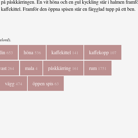
på påskkärringen. En vit höna och en gul kyckling står i halmen framfö
kaffekittel. Framför den öppna spisen står en färgglad tupp på ett ben.
elord).
din
höna
kaffekittel
kaffekopp
653
536
141
107
vast
mala
påskkärring
rum
264
4
161
1751
vägg
öppen spis
474
63