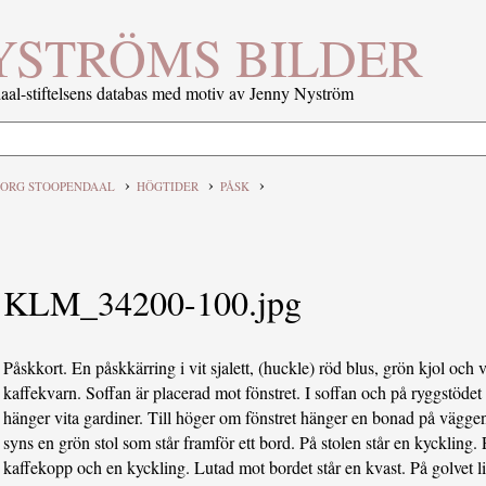
YSTRÖMS BILDER
al-stiftelsens databas med motiv av Jenny Nyström
›
›
›
ORG STOOPENDAAL
HÖGTIDER
PÅSK
KLM_34200-100.jpg
Påskkort. En påskkärring i vit sjalett, (huckle) röd blus, grön kjol och vi
kaffekvarn. Soffan är placerad mot fönstret. I soffan och på ryggstödet 
hänger vita gardiner. Till höger om fönstret hänger en bonad på väggen 
syns en grön stol som står framför ett bord. På stolen står en kyckling. 
kaffekopp och en kyckling. Lutad mot bordet står en kvast. På golvet lig