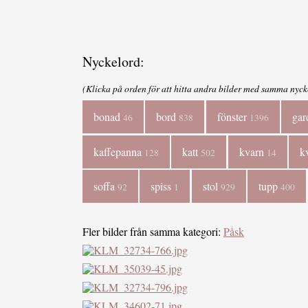
Nyckelord:
(Klicka på orden för att hitta andra bilder med samma nyck
bonad
bord
fönster
gar
46
838
1396
kaffepanna
katt
kvarn
k
128
502
14
soffa
spiss
stol
tupp
92
1
929
400
Fler bilder från samma kategori:
Påsk