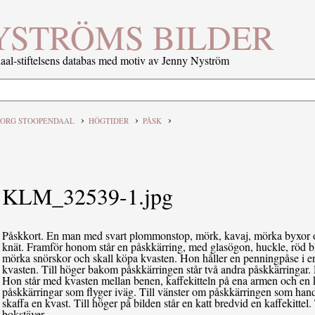
YSTRÖMS BILDER
al-stiftelsens databas med motiv av Jenny Nyström
›
›
›
ORG STOOPENDAAL
HÖGTIDER
PÅSK
KLM_32539-1.jpg
Påskkort. En man med svart plommonstop, mörk, kavaj, mörka byxor och 
knät. Framför honom står en påskkärring, med glasögon, huckle, röd blu
mörka snörskor och skall köpa kvasten. Hon håller en penningpåse i
kvasten. Till höger bakom påskkärringen står två andra påskkärringar. De
Hon står med kvasten mellan benen, kaffekitteln på ena armen och en k
påskkärringar som flyger iväg. Till vänster om påskkärringen som hand
skaffa en kvast. Till höger på bilden står en katt bredvid en kaffekittel
bokstäver