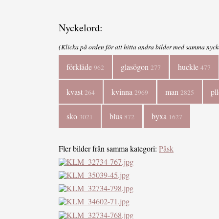
Nyckelord:
(Klicka på orden för att hitta andra bilder med samma nyck
förkläde
glasögon
huckle
962
277
477
kvast
kvinna
man
pl
264
2969
2825
sko
blus
byxa
3021
872
1627
Fler bilder från samma kategori:
Påsk