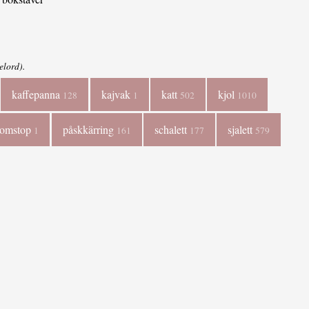
elord).
kaffepanna
kajvak
katt
kjol
128
1
502
1010
lomstop
påskkärring
schalett
sjalett
1
161
177
579