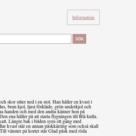
Information
SÖK
skor sitter ned i en stol. Han håller en kvast i
s, brun kjol, ljust förkläde, grön underkjol och
 ena handen och med den andra känner hon på
n ena håller på att starta flygningen till Blå kulla.
att. Längre bak i bilden syns ett gäng med
lar kvast står en annan påskkärring som också skall
. Till vänster på kortet står Glad påsk med röda