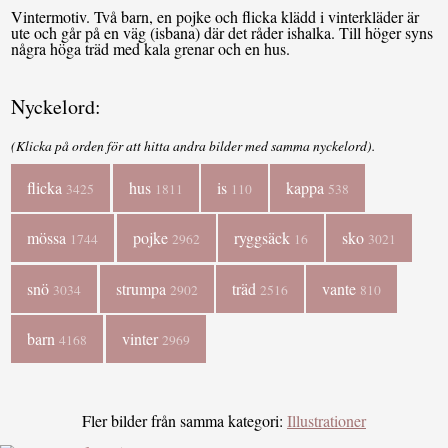
Vintermotiv. Två barn, en pojke och flicka klädd i vinterkläder är
ute och går på en väg (isbana) där det råder ishalka. Till höger syns
några höga träd med kala grenar och en hus.
Nyckelord:
(Klicka på orden för att hitta andra bilder med samma nyckelord).
flicka
hus
is
kappa
3425
1811
110
538
mössa
pojke
ryggsäck
sko
1744
2962
16
3021
snö
strumpa
träd
vante
3034
2902
2516
810
barn
vinter
4168
2969
Fler bilder från samma kategori:
Illustrationer