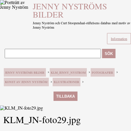
JENNY NYSTRÖMS
BILDER
Jenny Nyström och Curt Stoopendaal-stiftelsens databas med motiv av
Jenny Nyström
Information
SÖK
›
›
›
JENNY NYSTRÖMS BILDER
KLM_JENNY_NYSTROM
FOTOGRAFIER
›
›
KONST AV JENNY NYSTRÖM
ILLUSTRATIONER
TILLBAKA
KLM_JN-foto29.jpg