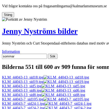
Vid frågor kontakta oss på
fragasamlingarna@kalmarlansmuseum.se
Stäng
Jenny Nyströms bilder
Jenny Nyström och Curt Stoopendaal-stiftelsens databas med motiv 
Information
Sök
Bilderna 551 till 600 av 909 funna för som
KLM_44043-13_sid18.jpg
KLM_44043-13_sid19.jpg
KLM_44043-13_sid5.jpg
KLM_44043-13_sid6.jpg
KLM_44043-13_sid8.jpg
KLM_44043-7_sid105.jpg
KLM_44043-7_sid24-1.jpg
KLM_44043-7_sid24-2.jpg