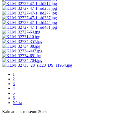
1
2
3
4
5
6
Nästa
Kalmar läns museum 2026