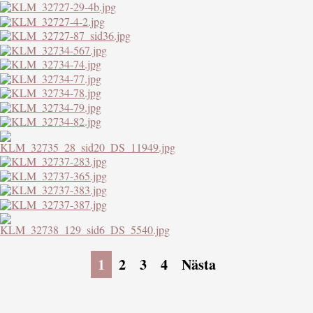
1
2
3
4
Nästa