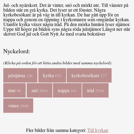
Jul- och nyårskort. Det är vinter, snö och mörkt ute. Till vänster på
bilden står en grå kyrka. Det lyser ur ett fönster. Några
kyrkobesökare är på väg in till kyrkan. De har gått upp för en
trappa och genom en öppning i kyrkomuren som omgärdar kyrkan.
Utanför kyrka växer några träd. På den mörka himlen lyser stjärnor.
Uppe till höger på bilden syns några röda julstjärnor Längst ner står
skrivet God jul och Gott Nytt År med svarta bokstäver
Nyckelord:
(Klicka på orden för att hitta andra bilder med samma nyckelord).
julstjärna
kyrka
kyrkobesökare
126
672
177
mur
snö
trappa
träd
86
3034
341
2516
vinter
2969
Fler bilder från samma kategori:
Till kyrkan