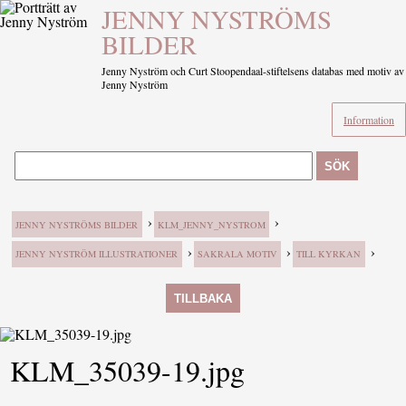
JENNY NYSTRÖMS
BILDER
Jenny Nyström och Curt Stoopendaal-stiftelsens databas med motiv av
Jenny Nyström
Information
SÖK
›
›
JENNY NYSTRÖMS BILDER
KLM_JENNY_NYSTROM
›
›
›
JENNY NYSTRÖM ILLUSTRATIONER
SAKRALA MOTIV
TILL KYRKAN
TILLBAKA
KLM_35039-19.jpg