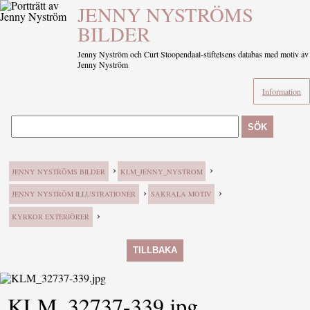
JENNY NYSTRÖMS
BILDER
Jenny Nyström och Curt Stoopendaal-stiftelsens databas med motiv av
Jenny Nyström
Information
SÖK
›
›
JENNY NYSTRÖMS BILDER
KLM_JENNY_NYSTROM
›
›
JENNY NYSTRÖM ILLUSTRATIONER
SAKRALA MOTIV
›
KYRKOR EXTERIÖRER
TILLBAKA
KLM_32737-339.jpg