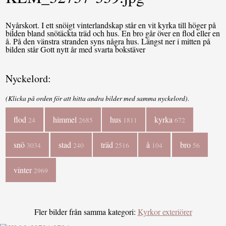
Nyårskort. I ett snöigt vinterlandskap står en vit kyrka till höger på
bilden bland snötäckta träd och hus. En bro går över en flod eller en
å. På den vänstra stranden syns några hus. Längst ner i mitten på
bilden står Gott nytt år med svarta bokstäver
Nyckelord:
(Klicka på orden för att hitta andra bilder med samma nyckelord).
flod
himmel
hus
kyrka
24
2685
1811
672
snö
stad
träd
å
bro
3034
240
2516
104
56
vinter
2969
Fler bilder från samma kategori:
Kyrkor exteriörer