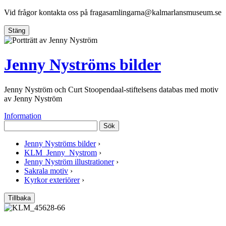
Vid frågor kontakta oss på
fragasamlingarna@kalmarlansmuseum.se
Stäng
Jenny Nyströms bilder
Jenny Nyström och Curt Stoopendaal-stiftelsens databas med motiv
av Jenny Nyström
Information
Sök
Jenny Nyströms bilder
›
KLM_Jenny_Nystrom
›
Jenny Nyström illustrationer
›
Sakrala motiv
›
Kyrkor exteriörer
›
Tillbaka