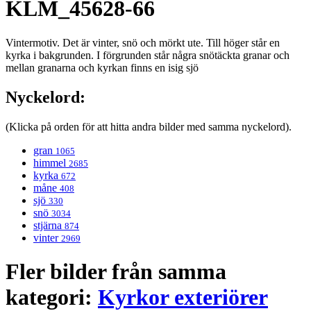
KLM_45628-66
Vintermotiv. Det är vinter, snö och mörkt ute. Till höger står en
kyrka i bakgrunden. I förgrunden står några snötäckta granar och
mellan granarna och kyrkan finns en isig sjö
Nyckelord:
(Klicka på orden för att hitta andra bilder med samma nyckelord).
gran
1065
himmel
2685
kyrka
672
måne
408
sjö
330
snö
3034
stjärna
874
vinter
2969
Fler bilder från samma
kategori:
Kyrkor exteriörer