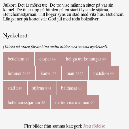
Julkort. Det är mörkt ute. De tre vise männen sitter på var sin
kamel. De tittar upp på himlen på en starkt lysande stjärna,
Betlehemsstjärnan. Till höger syns en stad med vita hus, Betlehem.
Längst ner på kortet står God jul med röda bokstäver
Nyckelord:
(Klicka på orden för att hitta andra bilder med samma nyckelord).
betlehem
caspar
heliga tre konungar
23
66
89
himmel
kamel
man
melchior
2685
53
2825
66
stad
stjärna
balthasar
240
874
65
betlehemsstjärnan
de tre vise männen
58
90
Fler bilder från samma kategori:
Jesu födelse