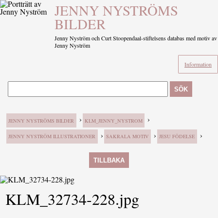
JENNY NYSTRÖMS
BILDER
Jenny Nyström och Curt Stoopendaal-stiftelsens databas med motiv av
Jenny Nyström
Information
SÖK
›
›
JENNY NYSTRÖMS BILDER
KLM_JENNY_NYSTROM
›
›
›
JENNY NYSTRÖM ILLUSTRATIONER
SAKRALA MOTIV
JESU FÖDELSE
TILLBAKA
KLM_32734-228.jpg