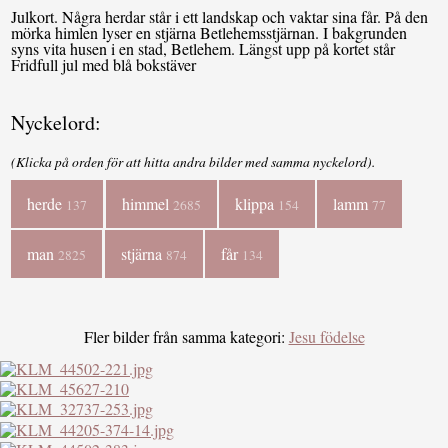
Julkort. Några herdar står i ett landskap och vaktar sina får. På den
mörka himlen lyser en stjärna Betlehemsstjärnan. I bakgrunden
syns vita husen i en stad, Betlehem. Längst upp på kortet står
Fridfull jul med blå bokstäver
Nyckelord:
(Klicka på orden för att hitta andra bilder med samma nyckelord).
herde
himmel
klippa
lamm
137
2685
154
77
man
stjärna
får
2825
874
134
Fler bilder från samma kategori:
Jesu födelse