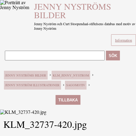
JENNY NYSTRÖMS
BILDER
Jenny Nyström och Curt Stoopendaal-stiftelsens databas med motiv av
Jenny Nyström
Information
SÖK
›
›
JENNY NYSTRÖMS BILDER
KLM_JENNY_NYSTROM
›
›
JENNY NYSTRÖM ILLUSTRATIONER
SAGOMOTIV
TILLBAKA
KLM_32737-420.jpg