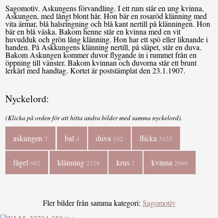
Sagomotiv. Askungens förvandling. I ett rum står en ung kvinna,
Askungen, med långt blont hår. Hon bär en rosaröd klänning med
vita ärmar, blå halsringning och blå kant nertill på klänningen. Hon
bär en blå väska. Bakom henne står en kvinna med en vit
huvudduk och grön lång klänning. Hon har ett spö eller liknande i
handen. På Askkungens klänning nertill, på släpet, står en duva.
Bakom Askungen kommer duvor flygande in i rummet från en
öppning till vänster. Bakom kvinnan och duvorna står ett brunt
lerkärl med handtag. Kortet är poststämplat den 23.1.1907.
Nyckelord:
(Klicka på orden för att hitta andra bilder med samma nyckelord).
askungen
bal
duva
flicka
7
4
102
3425
fågel
klänning
krus
kvinna
692
2528
7
2969
Fler bilder från samma kategori:
Sagomotiv