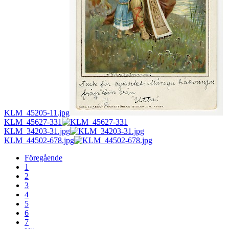
KLM_45205-11.jpg
KLM_45627-331
KLM_34203-31.jpg
KLM_44502-678.jpg
Föregående
1
2
3
4
5
6
7