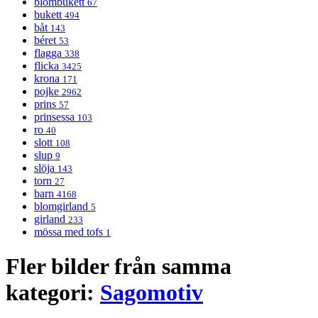
blombukett
67
bukett
494
båt
143
béret
53
flagga
338
flicka
3425
krona
171
pojke
2962
prins
57
prinsessa
103
ro
40
slott
108
slup
9
slöja
143
torn
27
barn
4168
blomgirland
5
girland
233
mössa med tofs
1
Fler bilder från samma
kategori:
Sagomotiv