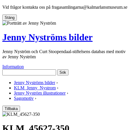
Vid frågor kontakta oss på
fragasamlingarna@kalmarlansmuseum.se
Stäng
Jenny Nyströms bilder
Jenny Nyström och Curt Stoopendaal-stiftelsens databas med motiv
av Jenny Nyström
Information
Sök
Jenny Nyströms bilder
›
KLM_Jenny_Nystrom
›
Jenny Nyström illustrationer
›
Sagomotiv
›
Tillbaka
KLM_45627-350