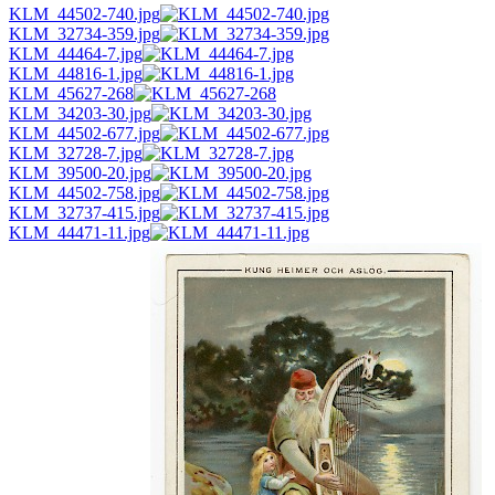
KLM_44502-740.jpg
KLM_32734-359.jpg
KLM_44464-7.jpg
KLM_44816-1.jpg
KLM_45627-268
KLM_34203-30.jpg
KLM_44502-677.jpg
KLM_32728-7.jpg
KLM_39500-20.jpg
KLM_44502-758.jpg
KLM_32737-415.jpg
KLM_44471-11.jpg