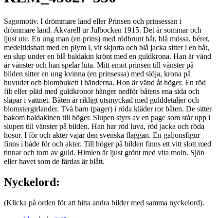
Sagomotiv. I drömmare land eller Prinsen och prinsessan i
drömmare land. Akvarell ur Julbocken 1915. Det är sommar och
ljust ute. En ung man (en prins) med rödbrunt hår, blå mössa, béret,
medeltidshatt med en plym i, vit skjorta och blå jacka sitter i en båt,
en slup under en blå baldakin krönt med en guldkrona. Han är vänd
är vänster och han spelar luta. Mitt emot prinsen till vänster på
bilden sitter en ung kvinna (en prinsessa) med slöja, krona på
huvudet och blombukett i händerna. Hon är vänd åt höger. En röd
filt eller pläd med guldkronor hänger nedför båtens ena sida och
släpar i vattnet. Båten är rikligt utsmyckad med gulddetaljer och
blomstergirlander. Två barn (pager) i röda kläder ror båten. De sitter
bakom baldakinen till höger. Slupen styrs av en page som står upp i
slupen till vänster på bilden. Han har röd luva, röd jacka och röda
hosor. I för och akter vajar den svenska flaggan. En galjonsfigur
finns i både för och akter. Till höger på bilden finns ett vitt slott med
tinnar och torn av guld. Himlen är ljust grönt med vita moln. Sjön
eller havet som de färdas är blått.
Nyckelord:
(Klicka på orden för att hitta andra bilder med samma nyckelord).