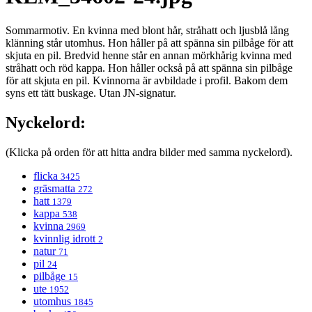
Sommarmotiv. En kvinna med blont hår, stråhatt och ljusblå lång
klänning står utomhus. Hon håller på att spänna sin pilbåge för att
skjuta en pil. Bredvid henne står en annan mörkhårig kvinna med
stråhatt och röd kappa. Hon håller också på att spänna sin pilbåge
för att skjuta en pil. Kvinnorna är avbildade i profil. Bakom dem
syns ett tätt buskage. Utan JN-signatur.
Nyckelord:
(Klicka på orden för att hitta andra bilder med samma nyckelord).
flicka
3425
gräsmatta
272
hatt
1379
kappa
538
kvinna
2969
kvinnlig idrott
2
natur
71
pil
24
pilbåge
15
ute
1952
utomhus
1845