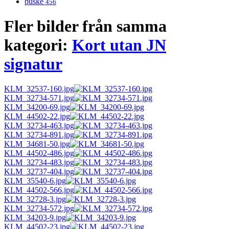
buske
456
Fler bilder från samma
kategori:
Kort utan JN
signatur
KLM_32537-160.jpg
KLM_32734-571.jpg
KLM_34200-69.jpg
KLM_44502-22.jpg
KLM_32734-463.jpg
KLM_32734-891.jpg
KLM_34681-50.jpg
KLM_44502-486.jpg
KLM_32734-483.jpg
KLM_32737-404.jpg
KLM_35540-6.jpg
KLM_44502-566.jpg
KLM_32728-3.jpg
KLM_32734-572.jpg
KLM_34203-9.jpg
KLM_44502-23.jpg