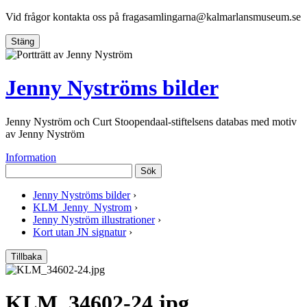
Vid frågor kontakta oss på
fragasamlingarna@kalmarlansmuseum.se
Stäng
Jenny Nyströms bilder
Jenny Nyström och Curt Stoopendaal-stiftelsens databas med motiv
av Jenny Nyström
Information
Sök
Jenny Nyströms bilder
›
KLM_Jenny_Nystrom
›
Jenny Nyström illustrationer
›
Kort utan JN signatur
›
Tillbaka
KLM_34602-24.jpg